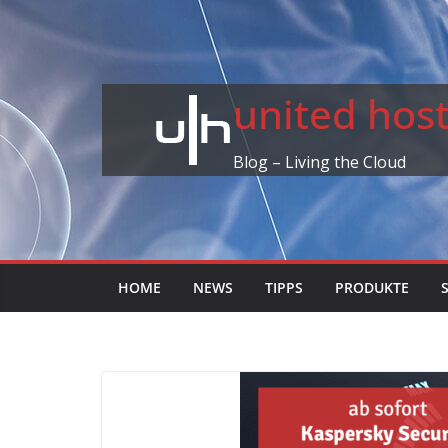
Skip
to
content
united ho
Blog – Living the Cloud
HOME
NEWS
TIPPS
PRODUKTE