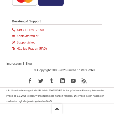
Beratung & Support
+49 711 169173 50
Kontaktformular
Supportticket
Häufige Fragen (FAQ)
Navigation
Impressum
Blog
überspringen
| © Copyright 2003-2026 united hoster GmbH
* In Übereinstimmung mit der Richtlinie 2006/112/EG in der geänderten Fassung können die
Preise ab 1.1.2015 je nach Wohnsitzland des Kunden variieren. Die Preise in den Angeboten
sind netto zzgl. der jeweils geltenden MwSt.