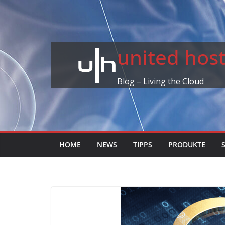
Skip
to
content
united ho
Blog – Living the Cloud
HOME
NEWS
TIPPS
PRODUKTE