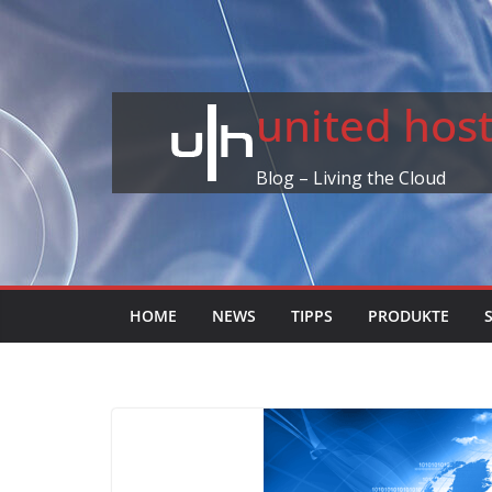
Skip
to
content
united ho
Blog – Living the Cloud
HOME
NEWS
TIPPS
PRODUKTE