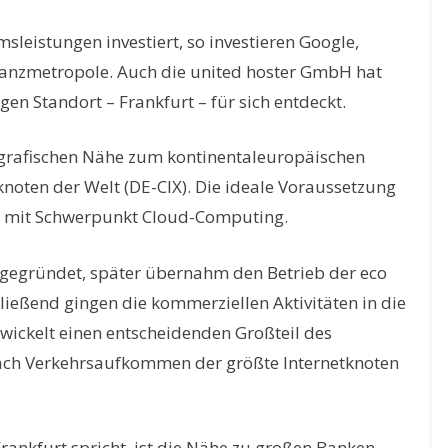
msleistungen investiert, so investieren Google,
nanzmetropole. Auch die united hoster GmbH hat
gen Standort – Frankfurt – für sich entdeckt.
eografischen Nähe zum kontinentaleuropäischen
knoten der Welt (DE-CIX). Die ideale Voraussetzung
s mit Schwerpunkt Cloud-Computing.
gegründet, später übernahm den Betrieb der eco
hließend gingen die kommerziellen Aktivitäten in die
ckelt einen entscheidenden Großteil des
nach Verkehrsaufkommen der größte Internetknoten
Frankfurt spricht, ist die Nähe zu großen Banken